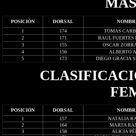
MAS
POSICIÓN
DORSAL
NOMBR
1
174
TOMAS CAR
2
171
RAUL FUERTES
3
155
OSCAR ZORR
4
156
ALBERTO 
5
173
DIEGO GRACIA 
CLASIFICACI
FE
POSICIÓN
DORSAL
NOMBR
1
157
NATALIA R
2
164
MARTA R
3
158
ALICIA P