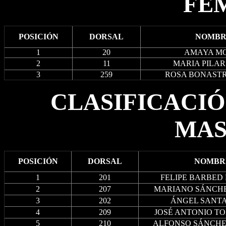
FE
POSICIÓN
DORSAL
NOMBR
1
20
AMAYA M
2
11
MARIA PILAR
3
259
ROSA BONAST
CLASIFICACIÓ
MAS
POSICIÓN
DORSAL
NOMBR
1
201
FELIPE BARBED
2
207
MARIANO SÁNCH
3
202
ÁNGEL SANT
4
209
JOSÉ ANTONIO T
5
210
ALFONSO SÁNCHE